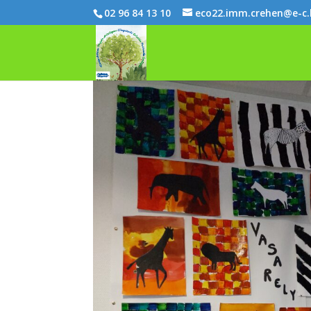
02 96 84 13 10
eco22.imm.crehen@e-c