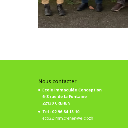
Nous contacter
Ecole Immaculée Conception
6-8 rue de la Fontaine
22130 CREHEN
Tel
:
02 96 84 13 10
eco22.imm.crehen@e-c.bzh