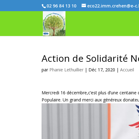
02 96 84 13 10
eco22.imm.crehen@e-c
Action de Solidarité N
par
Phanie Lethuillier
|
Déc 17, 2020
|
Accueil
Mercredi 16 décembre,c’est plus d’une centaine de
Populaire. Un grand merci aux généreux donateurs