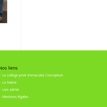
Nos liens
Le collège privé Immaculée Conception
La Mairie
Lien admin
Mentions légales