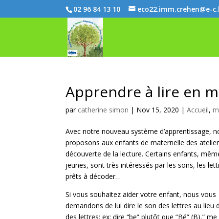
02 96 84 13 10
eco22.imm.crehen@e-c
Apprendre à lire en m
par
catherine simon
|
Nov 15, 2020
|
Accueil
,
m
Avec notre nouveau système d’apprentissage, n
proposons aux enfants de maternelle des atelie
découverte de la lecture. Certains enfants, mêm
jeunes, sont très intéressés par les sons, les lett
prêts à décoder…
Si vous souhaitez aider votre enfant, nous vous
demandons de lui dire le son des lettres au lieu
des lettres; ex: dire “be” plutôt que “Bé” (B),” me 