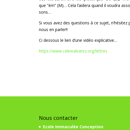
que “èm” (M)… Cela l’aidera quand il voudra asso
sons…
Si vous avez des questions à ce sujet, n’hésitez 
nous en parler!!
Ci dessous le lien d’une vidéo explicative…
https://www.celinealvarez.org/lettres
Nous contacter
Ecole Immaculée Conception