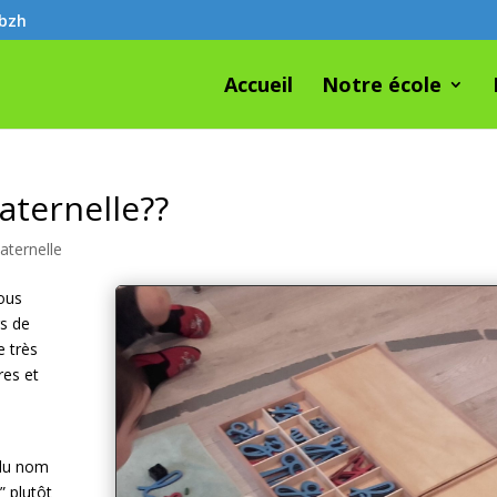
.bzh
Accueil
Notre école
aternelle??
aternelle
ous
rs de
e très
res et
 du nom
” plutôt