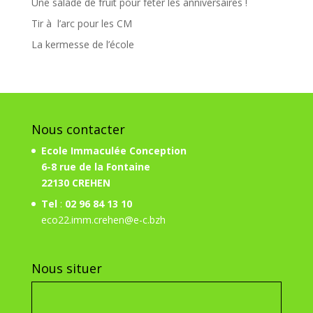
Une salade de fruit pour fêter les anniversaires !
Tir à l’arc pour les CM
La kermesse de l’école
Nous contacter
Ecole Immaculée Conception
6-8 rue de la Fontaine
22130 CREHEN
Tel
:
02 96 84 13 10
eco22.imm.crehen@e-c.bzh
Nous situer