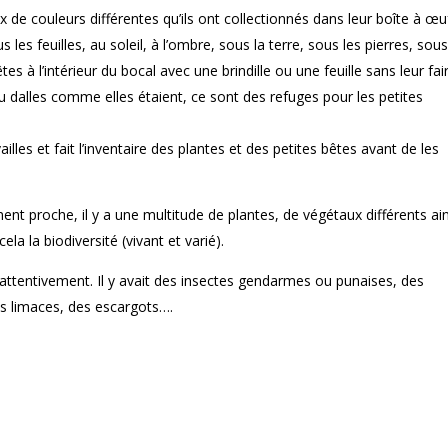
de couleurs différentes qu’ils ont collectionnés dans leur boîte à œuf
les feuilles, au soleil, à l’ombre, sous la terre, sous les pierres, sous
es à l’intérieur du bocal avec une brindille ou une feuille sans leur fai
 ou dalles comme elles étaient, ce sont des refuges pour les petites
les et fait l’inventaire des plantes et des petites bêtes avant de les
t proche, il y a une multitude de plantes, de végétaux différents ain
a la biodiversité (vivant et varié).
 attentivement. Il y avait des insectes gendarmes ou punaises, des
es limaces, des escargots….