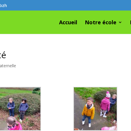
.bzh
Accueil
Notre école
té
aternelle