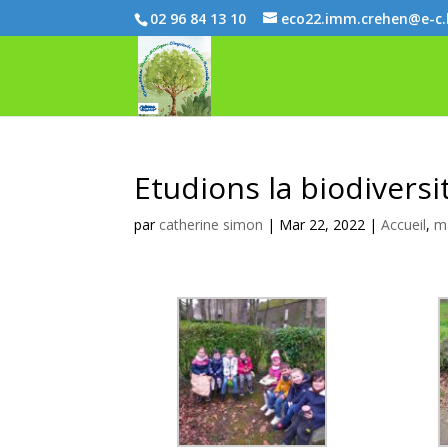
02 96 84 13 10
eco22.imm.crehen@e-c
Etudions la biodiversi
par
catherine simon
|
Mar 22, 2022
|
Accueil
,
m