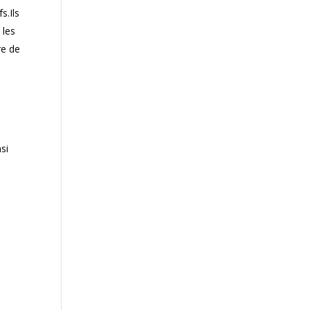
s.Ils
 les
re de
si