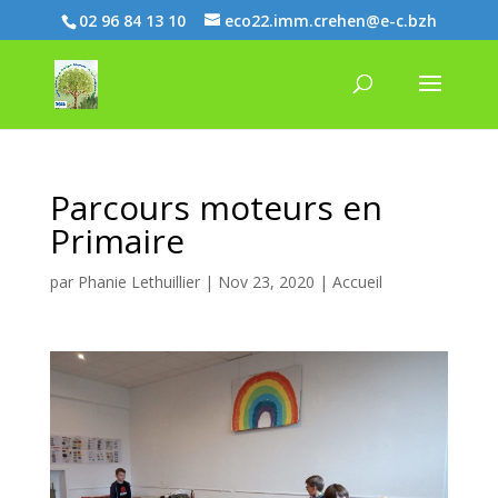
02 96 84 13 10
eco22.imm.crehen@e-c.bzh
Parcours moteurs en
Primaire
par
Phanie Lethuillier
|
Nov 23, 2020
|
Accueil