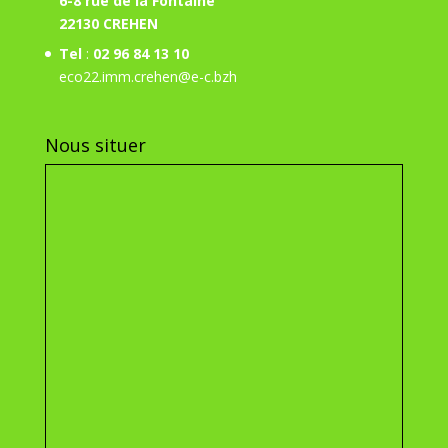
6-8 rue de la Fontaine
22130 CREHEN
Tel
:
02 96 84 13 10
eco22.imm.crehen@e-c.bzh
Nous situer