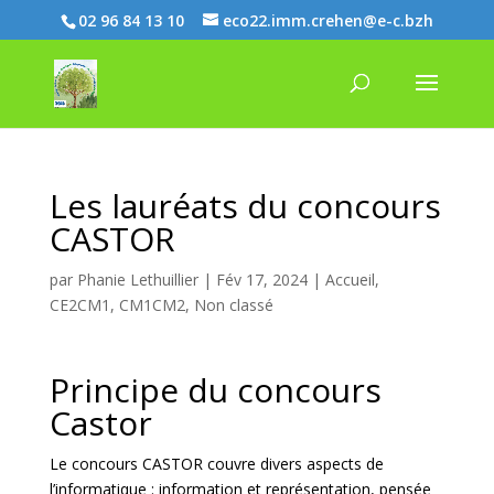
02 96 84 13 10
eco22.imm.crehen@e-c.bzh
Les lauréats du concours
CASTOR
par
Phanie Lethuillier
|
Fév 17, 2024
|
Accueil
,
CE2CM1
,
CM1CM2
,
Non classé
Principe du concours
Castor
Le concours CASTOR couvre divers aspects de
l’informatique : information et représentation, pensée