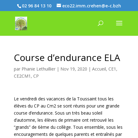
02 96 84 13 10
eco22.imm.crehen@e-c.bzh
Course d’endurance ELA
par
Phanie Lethuillier
|
Nov 19, 2020
|
Accueil
,
CE1
,
CE2CM1
,
CP
Le vendredi des vacances de la Toussaint tous les
élèves du CP au Cm2 se sont réunis pour une grande
course d’endurance. Sous un très beau soleil
d’automne, les élèves de primaire ont retrouvé les
“grands” de 6ème du collège. Tous ensemble, sous les
encouragements de quelques parents et entraînés par