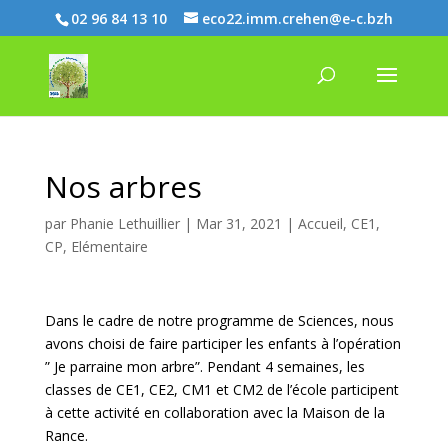
02 96 84 13 10
eco22.imm.crehen@e-c.bzh
Nos arbres
par
Phanie Lethuillier
|
Mar 31, 2021
|
Accueil
,
CE1
,
CP
,
Elémentaire
Dans le cadre de notre programme de Sciences, nous
avons choisi de faire participer les enfants à l’opération
” Je parraine mon arbre”. Pendant 4 semaines, les
classes de CE1, CE2, CM1 et CM2 de l’école participent
à cette activité en collaboration avec la Maison de la
Rance.